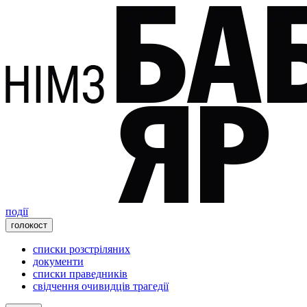
події
голокост
списки розстріляних
документи
списки праведників
свідчення очивидців трагедії