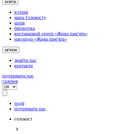
освіта
історія
мапа Голокосту
архів
бібліотека
виставковий центр «Жива пам’ять»
нагорода «Жива пам’ять»
зв'язок
знайти нас
контакти
підтримати нас
галерея
події
підтримати нас
голокост