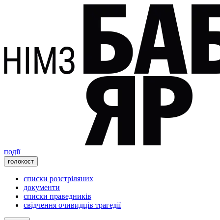
події
голокост
списки розстріляних
документи
списки праведників
свідчення очивидців трагедії