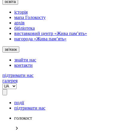
освіта
історія
мапа Голокосту
архів
бібліотека
виставковий центр «Жива пам’ять»
нагорода «Жива пам’ять»
зв'язок
знайти нас
контакти
підтримати нас
галерея
події
підтримати нас
голокост