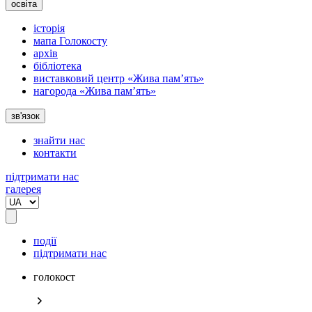
освіта
історія
мапа Голокосту
архів
бібліотека
виставковий центр «Жива пам’ять»
нагорода «Жива пам’ять»
зв'язок
знайти нас
контакти
підтримати нас
галерея
події
підтримати нас
голокост