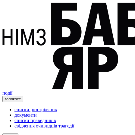
події
голокост
списки розстріляних
документи
списки праведників
свідчення очивидців трагедії