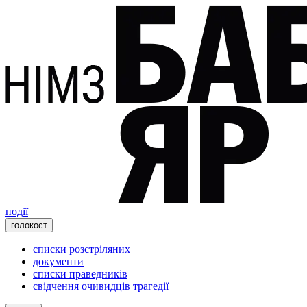
події
голокост
списки розстріляних
документи
списки праведників
свідчення очивидців трагедії