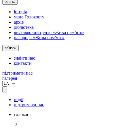
освіта
історія
мапа Голокосту
архів
бібліотека
виставковий центр «Жива пам’ять»
нагорода «Жива пам’ять»
зв'язок
знайти нас
контакти
підтримати нас
галерея
події
підтримати нас
голокост