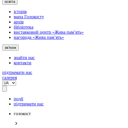
освіта
історія
мапа Голокосту
архів
бібліотека
виставковий центр «Жива пам’ять»
нагорода «Жива пам’ять»
зв'язок
знайти нас
контакти
підтримати нас
галерея
події
підтримати нас
голокост