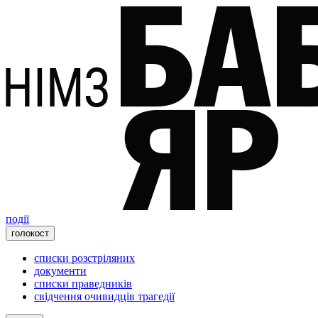
події
голокост
списки розстріляних
документи
списки праведників
свідчення очивидців трагедії