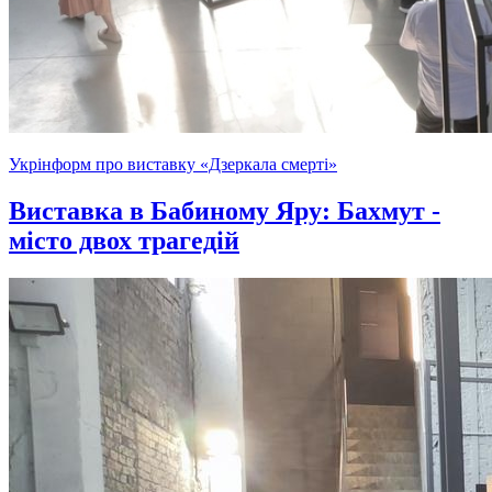
Укрінформ про виставку «Дзеркала смерті»
Виставка в Бабиному Яру: Бахмут -
місто двох трагедій