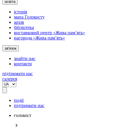
освіта
історія
мапа Голокосту
архів
бібліотека
виставковий центр «Жива пам’ять»
нагорода «Жива пам’ять»
зв'язок
знайти нас
контакти
підтримати нас
галерея
події
підтримати нас
голокост