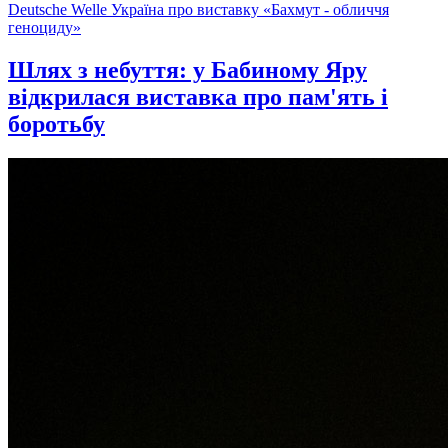
Deutsche Welle Україна про виставку «Бахмут - обличчя
геноциду»
Шлях з небуття: у Бабиному Яру
відкрилася виставка про пам'ять і
боротьбу