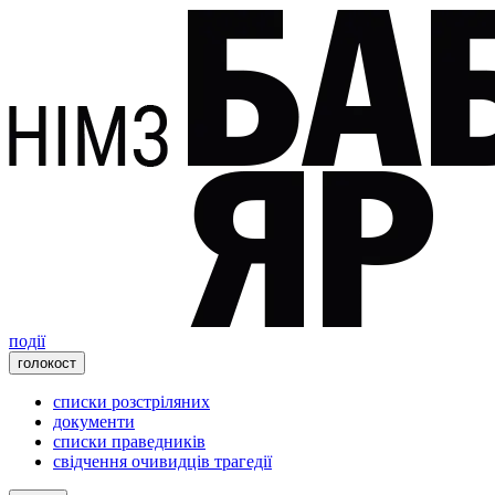
події
голокост
списки розстріляних
документи
списки праведників
свідчення очивидців трагедії