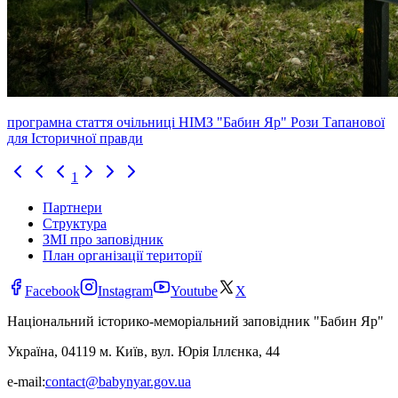
програмна стаття очільниці НІМЗ "Бабин Яр" Рози Тапанової
для Історичної правди
1
Партнери
Структура
ЗМІ про заповідник
План організації території
Facebook
Instagram
Youtube
X
Національний історико-меморіальний заповідник "Бабин Яр"
Україна, 04119 м. Київ, вул. Юрія Іллєнка, 44
e-mail:
contact@babynyar.gov.ua