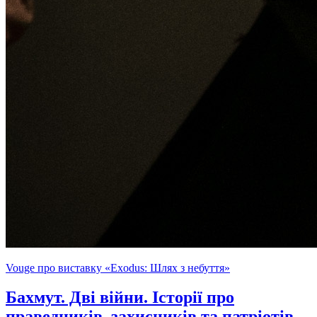
Vouge про виставку «Exodus: Шлях з небуття»
Бахмут. Дві війни. Історії про
праведників, захисників та патріотів