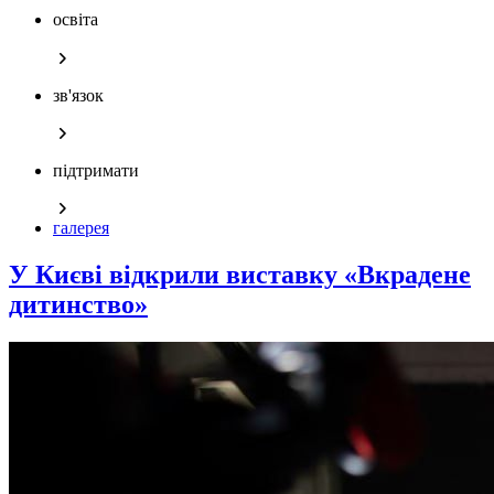
освіта
зв'язок
підтримати
галерея
У Києві відкрили виставку «Вкрадене
дитинство»