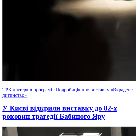
ТРК «Інтер» в програмі «Подробиці» про виставку «Вкрадене
дитинство»
У Києві відкрили виставку до 82-х
роковин трагедії Бабиного Яру