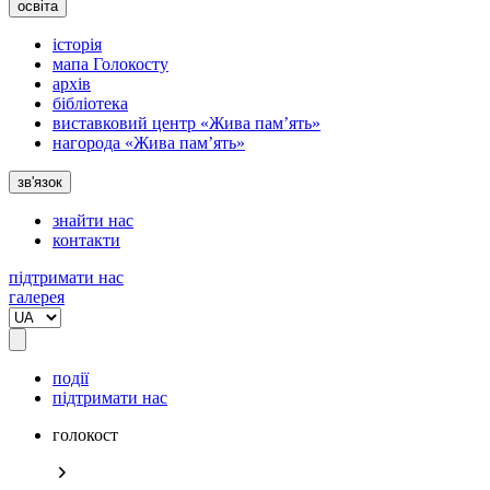
освіта
історія
мапа Голокосту
архів
бібліотека
виставковий центр «Жива пам’ять»
нагорода «Жива пам’ять»
зв'язок
знайти нас
контакти
підтримати нас
галерея
події
підтримати нас
голокост