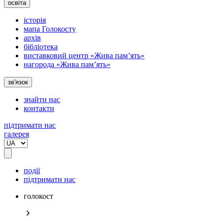
освіта
історія
мапа Голокосту
архів
бібліотека
виставковий центр «Жива пам’ять»
нагорода «Жива пам’ять»
зв'язок
знайти нас
контакти
підтримати нас
галерея
події
підтримати нас
голокост