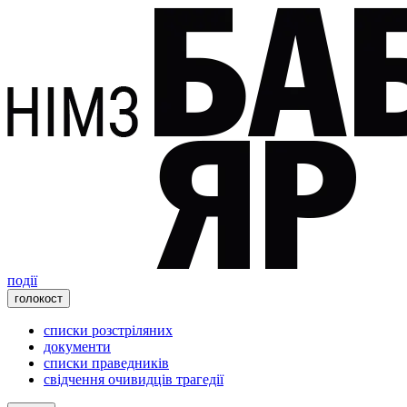
події
голокост
списки розстріляних
документи
списки праведників
свідчення очивидців трагедії