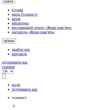
освіта
історія
мапа Голокосту
архів
бібліотека
виставковий центр «Жива пам’ять»
нагорода «Жива пам’ять»
зв'язок
знайти нас
контакти
підтримати нас
галерея
події
підтримати нас
голокост