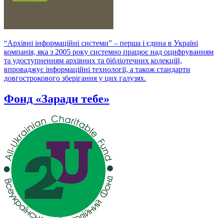
“Архівні інформаційні системи” – перша і єдина в Україні
компанія, яка з 2005 року системно працює над оцифруванням
та удоступненням архівних та бібліотечних колекцій,
впроваджує інформаційні технології, а також стандарти
довгострокового зберігання у цих галузях.
Фонд «Заради тебе»