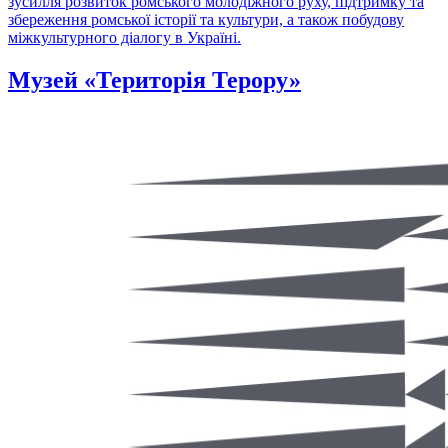
зусилля розвиток ромського молодіжного руху, підтримку та
збереження ромської історії та культури, а також побудову
міжкультурного діалогу в Україні.
Музей «Територія Терору»