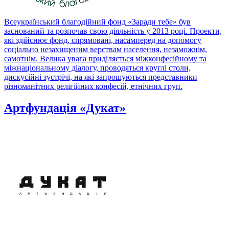
Всеукраїнський благодійний фонд «Заради тебе» був
заснований та розпочав свою діяльність у 2013 році. Проекти,
які здійснює фонд, спрямовані, насамперед на допомогу
соціально незахищеним верствам населення, незаможнім,
самотнім. Велика увага приділяється міжконфесійному та
міжнаціональному діалогу, проводяться круглі столи,
дискусійні зустрічі, на які запрошуються представники
різноманітних релігійних конфесій, етнічних груп.
Артфундація «Дукат»