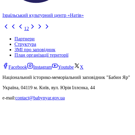
Ізраїльський культурний центр «Натів»
1
2
Партнери
Структура
ЗМІ про заповідник
План організації території
Facebook
Instagram
Youtube
X
Національний історико-меморіальний заповідник "Бабин Яр"
Україна, 04119 м. Київ, вул. Юрія Іллєнка, 44
e-mail:
contact@babynyar.gov.ua