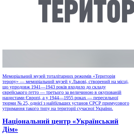
Меморіальний музей тоталітарних режимів «Територія
терору» — меморіальний музей у Львові, створений на місці,
що упродовж 1941—1943 років входило до складу
єврейського ґетто — третього за величиною в окупованій
нацистами Європі, а у 1944—1955 роках — пересильної
тюрми № 25, однієї з найбільших установ СРСР примусового
утримання такого типу на території сучасної України.
Національний центр «Український
Дім»