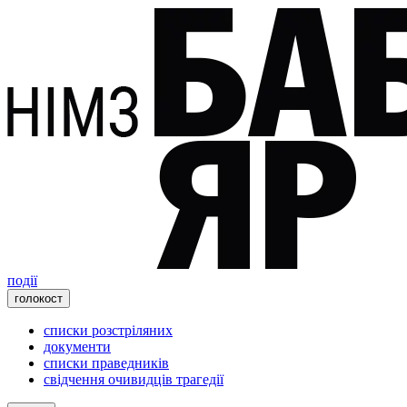
події
голокост
списки розстріляних
документи
списки праведників
свідчення очивидців трагедії