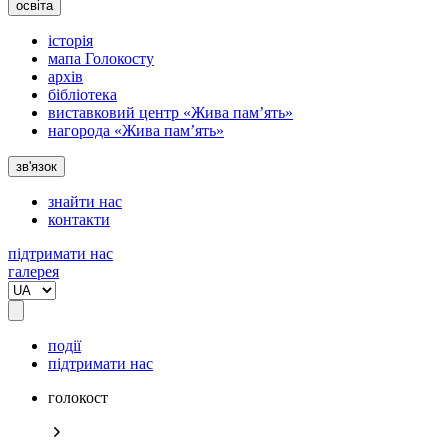
освіта
історія
мапа Голокосту
архів
бібліотека
виставковий центр «Жива пам’ять»
нагорода «Жива пам’ять»
зв'язок
знайти нас
контакти
підтримати нас
галерея
події
підтримати нас
голокост