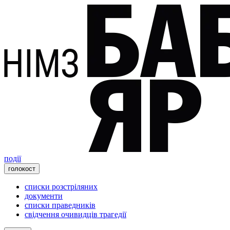
події
голокост
списки розстріляних
документи
списки праведників
свідчення очивидців трагедії