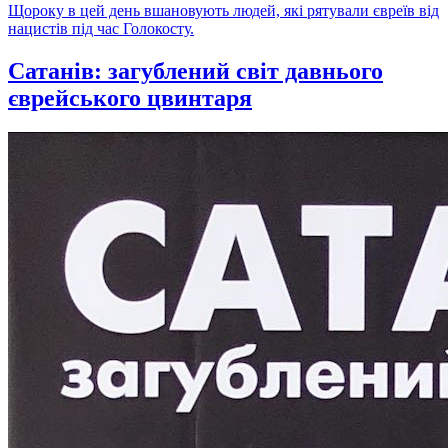
Щороку в цей день вшановують людей, які рятували євреїв від
нацистів під час Голокосту.
Сатанів: загублений світ давнього
єврейського цвинтаря