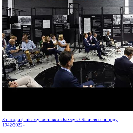
З нагоди фінісажу виставки «Бахмут. Обличчя геноциду
1942/2022»