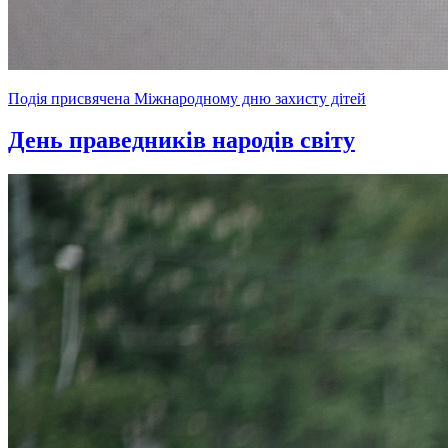
Подія присвячена Міжнародному дню захисту дітей
День праведників народів світу