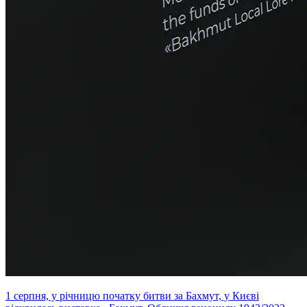
1 серпня, у річницю початку битви за Бахмут, у Києві