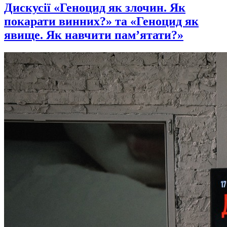
Дискусії «Геноцид як злочин. Як
покарати винних?» та «Геноцид як
явище. Як навчити пам’ятати?»