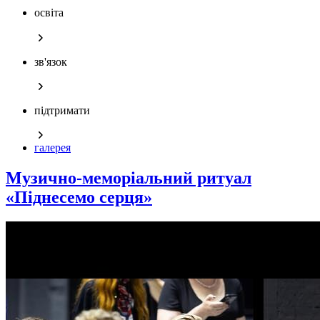
освіта
зв'язок
підтримати
галерея
Музично-меморіальний ритуал
«Піднесемо серця»